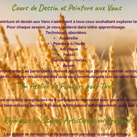
Cours de Dessin et Peinture aux Vans
einture et dessin aux Vans s'adressent à tous ceux souhaitant explorer leu
Pour chaque session, je vous guiderai dans votre apprentissage.
Techniques abordées:
Aquarelle
Peinture à l'huile
Acrylique
Pastel
Techniques mixtes
dessin
importante: Les participants doivent apporter leur propre matériel artisti
 de fournitures recommandées vous sera communiquée lors de votre inscr
Un Atelier de Peinture pour Tous
ture accueille des groupes de 8 participants maximum pour garantir un sui
t bienveillante permet à chacun de s'épanouir artistiquement, quel que soi
Rejoignez les Stages Artistiques en Ardèche
Les stages se déroulent principalement pendant la saison estivale,