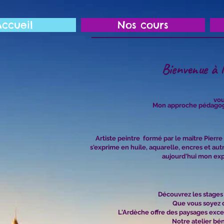
Accueil
Nos cours
Bienvenue à 
vou
Mon approche pédagogiqu
Artiste peintre formé par le maître Pierre
s'exprime en huile, aquarelle, encres et au
aujourd'hui mon expé
Découvrez les stages 
Que vous soyez d
L'Ardèche offre des paysages except
Notre atelier bé