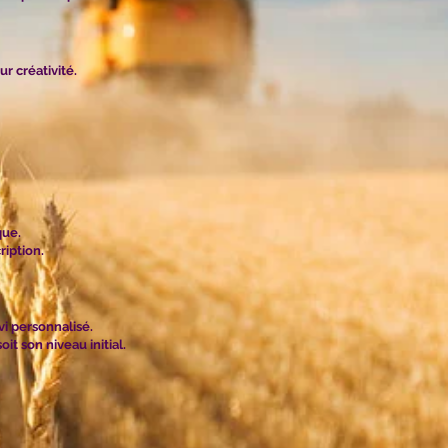
r créativité.
que.
iption.
vi personnalisé.
t son niveau initial.