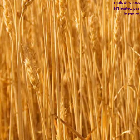
mais des sess
N'hésitez pas
Je me ré