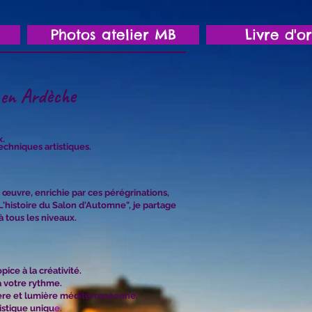
Photos atelier MB
Livre d'o
n en Ardèche
x.
echniques artistiques.
 œuvre, enrichie par ces pérégrinations,
'histoire du Salon d'Automne", je partage
 tous les niveaux.
ce à la créativité.
 votre rythme.
ctère et lumière méditerranéenne.
istique uniqu
e.